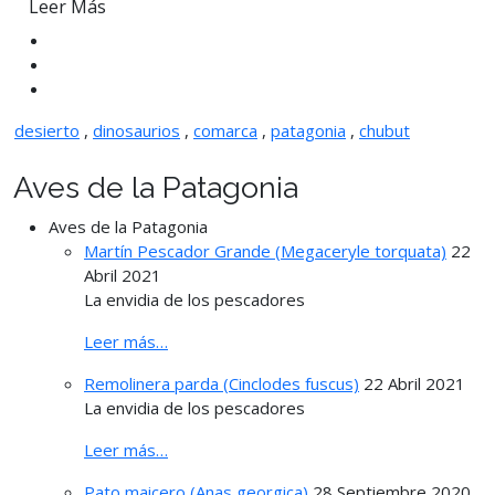
Leer Más
desierto
,
dinosaurios
,
comarca
,
patagonia
,
chubut
Aves de la Patagonia
Aves de la Patagonia
Martín Pescador Grande (Megaceryle torquata)
22
Abril 2021
La envidia de los pescadores
Leer más…
Remolinera parda (Cinclodes fuscus)
22 Abril 2021
La envidia de los pescadores
Leer más…
Pato maicero (Anas georgica)
28 Septiembre 2020