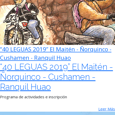
“40 LEGUAS 2019” El Maitén - Ñorquinco -
Cushamen - Ranquil Huao
“40 LEGUAS 2019” El Maitén -
Ñorquinco - Cushamen -
Ranquil Huao
Programa de actividades e inscripción
Leer Más