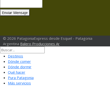
Enviar Mensaje
© 2026 PatagoniaExpress desde Esquel - Patagonia
Argentina
Balero Producciones Ar
Destinos
Dónde comer
Dónde dormir
Qué hacer
Pura Patagonia
Más servicios