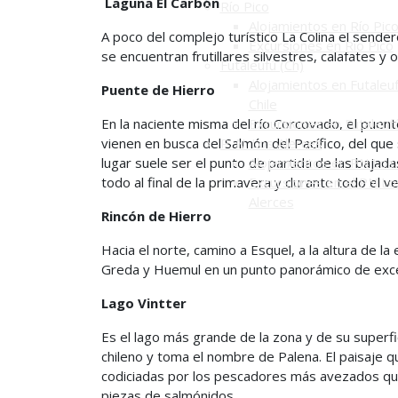
Laguna El Carbón
Río Pico
Alojamientos en Río Pic
A poco del complejo turístico La Colina el sender
Excursiones en Río Pico
se encuentran frutillares silvestres, calafates y
Futaleufú (Ch)
Alojamientos en Futaleuf
Puente de Hierro
Chile
En la naciente misma del río Corcovado, el puent
Excursiones en Futaleuf
vienen en busca del Salmón del Pacífico, del qu
P. N. Los Alerces
lugar suele ser el punto de partida de las bajad
Alojamientos en PN Los 
todo al final de la primavera y durante todo el v
Excursiones en el PN Lo
Alerces
Rincón de Hierro
Hacia el norte, camino a Esquel, a la altura de la 
Greda y Huemul en un punto panorámico de exce
Lago Vintter
Es el lago más grande de la zona y de su superfi
chileno y toma el nombre de Palena. El paisaje q
codiciadas por los pescadores más avezados qu
piezas de salmónidos.