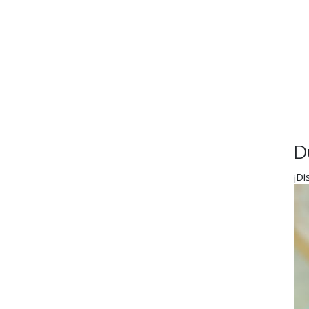
D
¡Di