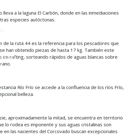
o
o lleva a la laguna El Carbón, donde en las inmediaciones
 otras especies autóctonas.
ú -
e de la ruta 44 es la referencia para los pescadores que
ú
e se han obtenido piezas de hasta 17 kg. También este
as en rafting, sorteando rápidos de aguas blancas sobre
Alerces
erano.
s
estancia Río Frío se accede a la confluencia de los ríos Frío,
pcional belleza.
cie, aproximadamente la mitad, se encuentra en territorio
ue lo rodea es imponente y sus aguas cristalinas son
e en las nacientes del Corcovado buscan excepcionales