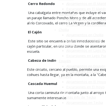
Cerro Redondo
Alojamientos en El Mait
Excursiones en El Maité
Una cabalgata entre montañas que incluye el vad
Corcovado
un paraje llamado Poncho Moro y de allí accedie
Alojamientos en Corcov
al río Corcovado, el cerro La Virgen y la cordillera
Excursiones en Corcova
Cholila
El Cajón
Alojamientos en Cholila
Excursiones en Cholila
Este sitio se encuentra en las inmediaciones de l
Lago Puelo
cajón particular, en una zona donde se asentaro
Alojamientos en Lago P
escuela.
Excursiones en Lago Pu
Cabeza de Indio
Epuyén
Alojamientos en Epuyén
Este circuito, cercano al pueblo, permite una exq
Excursiones en Epuyén
coihues hasta llegar, ya en la montaña, a la "Cab
El Hoyo
Alojamientos en El Hoyo
Cascada Huemul
Excursiones en El Hoyo
Tecka
Una corta caminata de montaña junto al arroyo
Más info de Tecka
sumamente interesante.
Alojamientos en Tecka