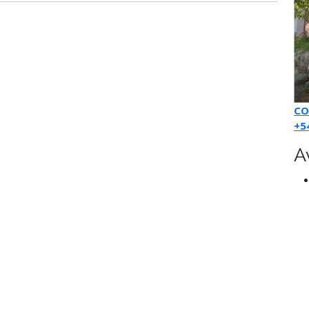
CO
+5
A