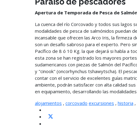
Paraíso de pescadores
Apertura de Temporada de Pesca de Salmón 
La cuenca del río Corcovado y todos sus lagos so
modalidades de pesca de salmónidos puedan dele
incansable que ofrecen las Arco Iris, la firmeza 
son un desafío sabroso para el experto. Pero si
Pacífico de 8 ó 10 Kg. la que dejará si habla a 
esta zona se han registrado los mayores portes e
sudamericanos con piezas de Salmón del Pacífico
y "cinook" (oncorhynchus tshawytscha). El pesc
contar con el servicio de excelentes guías matric
ambiente, podrán satisfacer con alta calidad su
en equipamiento, desarrollando las modalidades
alojamientos
,
corcovado
excursiones
,
historia
,