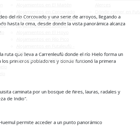
én
Alojamientos en El Maitén
Alerces
n
Alojamientos en Corcovado
Dónde comer en Futa
eo del río Corcovado y una serie de arroyos, llegando a
Alojamientos en Lago Puelo
ndo hasta la cima, desde donde la vista panorámica alcanza
ado
Alojamientos en Epuyén
.
do
Alojamientos en El Hoyo
Alojamientos en Río Pico
Alojamientos en Futaleufú -
Chile
a ruta que lleva a Carrenleufú donde el río Hielo forma un
Alojamientos en PN Los Alerces
n los primeros pobladores y donde funcionó la primera
uelo
elo
uisita caminata por un bosque de ñires, lauras, radales y
eza de Indio".
 Huemul permite acceder a un punto panorámico