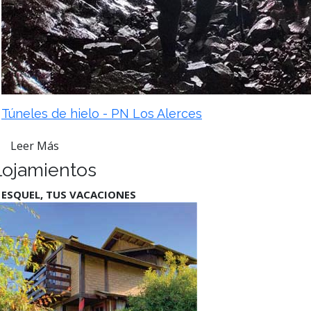
Túneles de hielo - PN Los Alerces
Leer Más
lojamientos
 ESQUEL, TUS VACACIONES