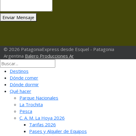
Enviar Mensaje
© 2026 PatagoniaExpress desde Esquel - Patagonia
Argentina
Balero Producciones Ar
Destinos
Dónde comer
Dónde dormir
Qué hacer
Parque Nacionales
La Trochita
Pesca
C. A. M. La Hoya 2026
Tarifas 2026
Pases y Alquiler de Equipos