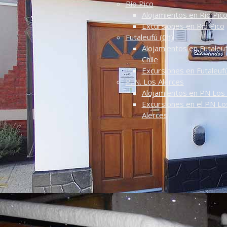
Río Pico
Alojamientos en Río Pic
Excursiones en Río Pico
Futaleufú (Ch)
Alojamientos en Futaleuf
Chile
Excursiones en Futaleuf
P. N. Los Alerces
Alojamientos en PN Los 
Excursiones en el PN Lo
Alerces