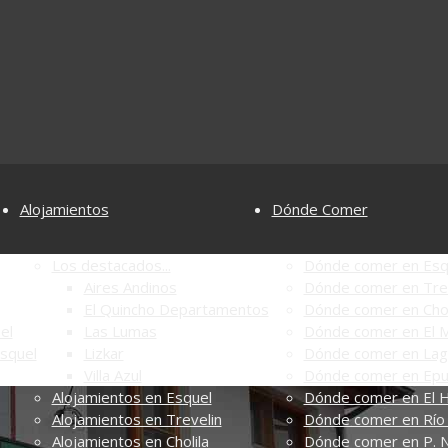
Alojamientos
Dónde Comer
Los destacados...
Dónde comer en Esq
Aires Andinos
Dónde comer en Tre
El Quincho Departamentos
Dónde comer en Chol
el
Las Lumas
Dónde comer en El M
Esquel
Lizkar
Dónde comer en Lag
Villa Azul
Dónde comer en Ep
Alojamientos en Esquel
Dónde comer en El 
Alojamientos en Trevelin
Dónde comer en Río 
Alojamientos en Cholila
Dónde comer en P. N