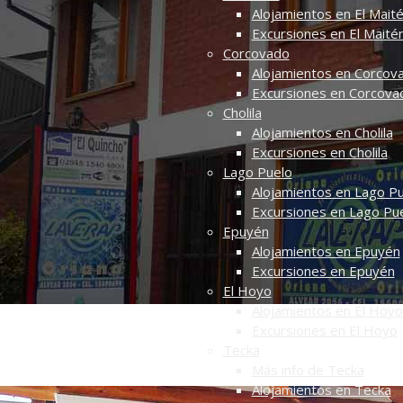
Alojamientos en El Mait
Excursiones en El Maité
Corcovado
Alojamientos en Corcov
Excursiones en Corcova
Cholila
Alojamientos en Cholila
Excursiones en Cholila
Lago Puelo
Alojamientos en Lago P
Excursiones en Lago Pu
Epuyén
Alojamientos en Epuyén
Excursiones en Epuyén
El Hoyo
Alojamientos en El Hoyo
Excursiones en El Hoyo
Tecka
Departamento Turístico "E
Más info de Tecka
Alojamientos en Tecka