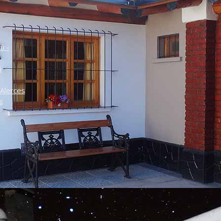
o
ú -
ú
Alerces
s