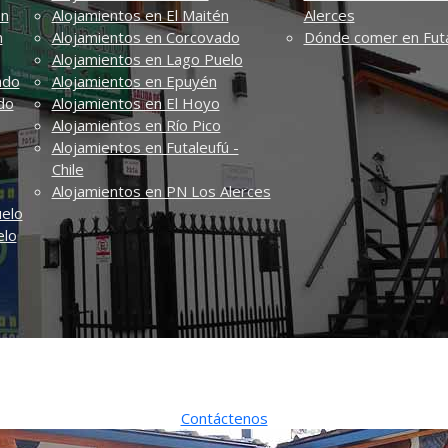
én
Alojamientos en El Maitén
Alerces
n
Alojamientos en Corcovado
Dónde comer en Futa
Alojamientos en Lago Puelo
ado
Alojamientos en Epuyén
do
Alojamientos en El Hoyo
Alojamientos en Río Pico
Alojamientos en Futaleufú -
Chile
Alojamientos en PN Los Alerces
uelo
elo
Bienvenidos a El Quincho
l Quincho" cuenta con las comodidades para una confortable estad
Contáctenos