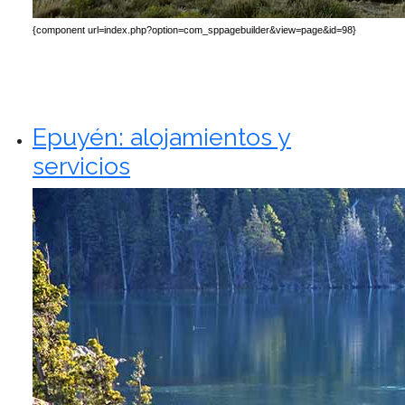
{component url=index.php?option=com_sppagebuilder&view=page&id=98}
Epuyén: alojamientos y
servicios